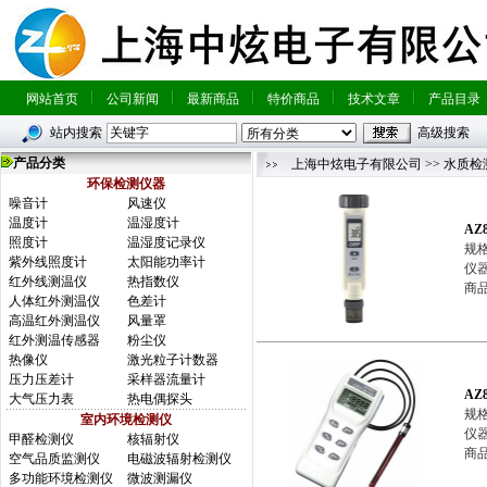
网站首页
公司新闻
最新商品
特价商品
技术文章
产品目录
站内搜索
高级搜索
产品分类
上海中炫电子有限公司
>>
水质检
环保检测仪器
噪音计
风速仪
温度计
温湿度计
AZ
照度计
温湿度记录仪
规格
紫外线照度计
太阳能功率计
仪器
红外线测温仪
热指数仪
商品
人体红外测温仪
色差计
高温红外测温仪
风量罩
红外测温传感器
粉尘仪
热像仪
激光粒子计数器
压力压差计
采样器流量计
AZ
大气压力表
热电偶探头
规格
室内环境检测仪
仪器
甲醛检测仪
核辐射仪
商品
空气品质监测仪
电磁波辐射检测仪
多功能环境检测仪
微波测漏仪