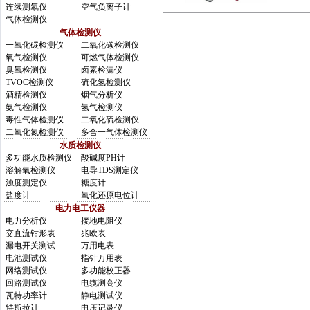
连续测氡仪
空气负离子计
气体检测仪
气体检测仪
一氧化碳检测仪
二氧化碳检测仪
氧气检测仪
可燃气体检测仪
臭氧检测仪
卤素检漏仪
TVOC检测仪
硫化氢检测仪
酒精检测仪
烟气分析仪
氨气检测仪
氢气检测仪
毒性气体检测仪
二氧化硫检测仪
二氧化氮检测仪
多合一气体检测仪
水质检测仪
多功能水质检测仪
酸碱度PH计
溶解氧检测仪
电导TDS测定仪
浊度测定仪
糖度计
盐度计
氧化还原电位计
电力电工仪器
电力分析仪
接地电阻仪
交直流钳形表
兆欧表
漏电开关测试
万用电表
电池测试仪
指针万用表
网络测试仪
多功能校正器
回路测试仪
电缆测高仪
瓦特功率计
静电测试仪
特斯拉计
电压记录仪