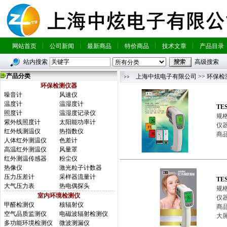
网站首页
公司新闻
最新商品
特价商品
技术文章
产品目录
站内搜索
高级搜索
产品分类
上海中炫电子有限公司
>>
环保检
环保检测仪器
噪音计
风速仪
温度计
温湿度计
TE
照度计
温湿度记录仪
规格
紫外线照度计
太阳能功率计
仪器
红外线测温仪
热指数仪
商品
人体红外测温仪
色差计
高温红外测温仪
风量罩
红外测温传感器
粉尘仪
热像仪
激光粒子计数器
压力压差计
采样器流量计
TE
大气压力表
热电偶探头
规格
室内环境检测仪
仪器
甲醛检测仪
核辐射仪
商
空气品质监测仪
电磁波辐射检测仪
大屏
多功能环境检测仪
微波测漏仪