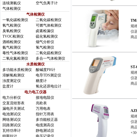
连续测氡仪
空气负离子计
气体检测仪
气体检测仪
一氧化碳检测仪
二氧化碳检测仪
TM
氧气检测仪
可燃气体检测仪
规格
臭氧检测仪
卤素检漏仪
仪器
TVOC检测仪
硫化氢检测仪
商品
酒精检测仪
烟气分析仪
氨气检测仪
氢气检测仪
毒性气体检测仪
二氧化硫检测仪
二氧化氮检测仪
多合一气体检测仪
水质检测仪
ST
多功能水质检测仪
酸碱度PH计
规格
溶解氧检测仪
电导TDS测定仪
仪器
浊度测定仪
糖度计
商品
盐度计
氧化还原电位计
电力电工仪器
电力分析仪
接地电阻仪
交直流钳形表
兆欧表
漏电开关测试
万用电表
AZ
电池测试仪
指针万用表
规格
网络测试仪
多功能校正器
仪器
回路测试仪
电缆测高仪
商品
瓦特功率计
静电测试仪
+30
特斯拉计
电压记录仪